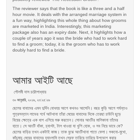
The reviewer says that the book is like a three and a half
hour movie. It deals with the arranged marriage system in
a fun way, highlighting this whole thing about how grooms
are marketed in India. Interestingly
, this marketing
package also has an expiry date. Next, it highlights how a
couple of years ago it was the bride who had to work hard
to find a groom; today, it is the groom who has to work
doubly hard to find a bride.
আমার আইটি আছে
পৌলমী দাস চট্টোপাধ্যায়
৩০ জানুয়ারি, ২০১৬, ২৩:২৫:২৬
ছেলের বাবাদের এমন দুর্দিন বোধহয় আগে কখনও আসেনি। বছর কুড়ি আগে পর্যন্তও
পুত্রসন্তান লাভের গর্বে আটখানা তাঁরা মেয়ের বাবাদের দিকে তেরছা চাউনি ছুড়ে
বিয়ের ক্ষেত্রে এক ধাপ এগিয়ে শুরু করতেন। সোনার আংটির মালিকানা তাঁদের
হাতে। সে আংটি বাঁকা, চ্যাপ্টা, টাল খাওয়া যা খুশি হোক, ও সব নিয়ে ভাবে কে?
ছেলের বাড়ির তখন একটাই কাজ। তাক বুঝে আংটিখানা পাতে ফেলা। শুকনো-মুখো,
কাঁচুমাচু মেয়ের বাবাদের হ্যাংলামি তখন স্রেফ তারিয়ে তারিয়ে উপভোগ করার