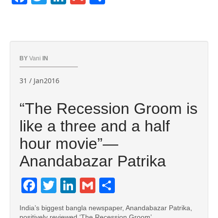
BY
Vani
IN
31 / Jan2016
“The Recession Groom is
like a three and a half
hour movie”—
Anandabazar Patrika
Facebook
Twitter
LinkedIn
Gmail
Share
India’s biggest bangla newspaper, Anandabazar Patrika,
positively reviewed ‘The Recession Groom’.