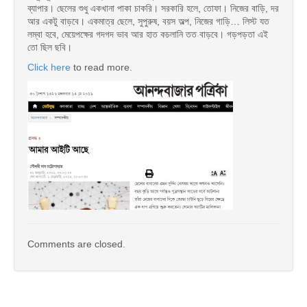
ব্যাপার। ছেলের শুধু একখানা পাকা চাকরি। সরকারি হলে, তোফা। নিজের বাড়ি, দর
আর একটু বাড়বে। একমাত্র ছেলে, সুপুরুষ, বয়স অল্প, নিজের গাড়ি… লিস্ট যত
লম্বা হবে, মেয়েপক্ষের গদগদ ভাব আর হাত কচলানি তত বাড়বে। গড়পড়তা এই
তো ছিল ছবি।
Click here
to read more.
Comments are closed.